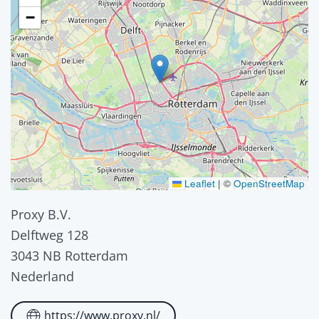
−
Leaflet
|
©
OpenStreetMap
Proxy B.V.
Delftweg 128
3043 NB Rotterdam
Nederland
https://www.proxy.nl/