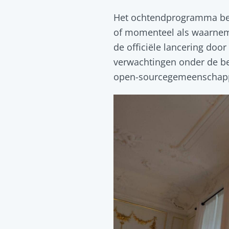
Het ochtendprogramma best
of momenteel als waarnem
de officiële lancering doo
verwachtingen onder de be
open-sourcegemeenschapp